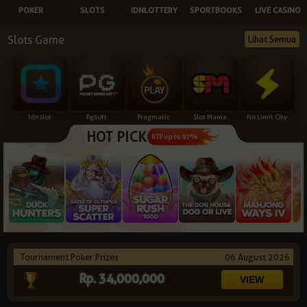
POKER
SLOTS
IDNLOTTERY
SPORTBOOKS
LIVE CASINO
NEW
Slots Game
Lihat Semua
TANGKAS
RTP
DEPOSIT
WITHDRAW
Idnslot
Pgsoft
Pragmatic
Slot Mania
No Limit City
HOT PICK
PROMOSI
RTP up to 97%
DOWNLOAD
REFERRAL
JACKPOT
Tournament Poker Prizes
06 August 2026
VIP MEMBER
Rp. 34,000,000
HUBUNGI KAMI