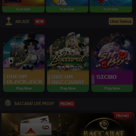
Lihat Semua
NEW
ARCADE
Play Now
Play Now
Play Now
BACCARAT LIVE PROXY
PROMO