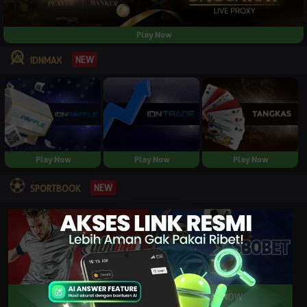
Play Now
NEW
IDNMAX
Play Now
Play Now
Play Now
NEW
SPORTBOOK