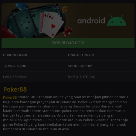
HUBUNGI KAMI
LINK ALTERNATIF
JADWAL BANK
SPONSORSHIP
CARA BERMAIN
VIDEO TUTORIAL
Poker88
adalah situs taruhan online yang saat ini menjadi pilihan nomor 1
Poker88
bagi para kalangan player judi di Indonesia. Poker88 telah menghadirkan
berbagai permainan taruhan online yang sangat lengkap dan memiliki
kualitas terbaik seperti slot online, poker, casino, tembak ikan dan masih
banyak lagi permainan lainnya. Anda bisa memainkannya dengan
melakukan login melalui link Poker88 ataupun Poker88 Mobile. Tentu saja
game Poker88 yang kami sediakan telah memiliki lisensi yang sah untuk
beroperasi di Indonesia maupun di Asia.