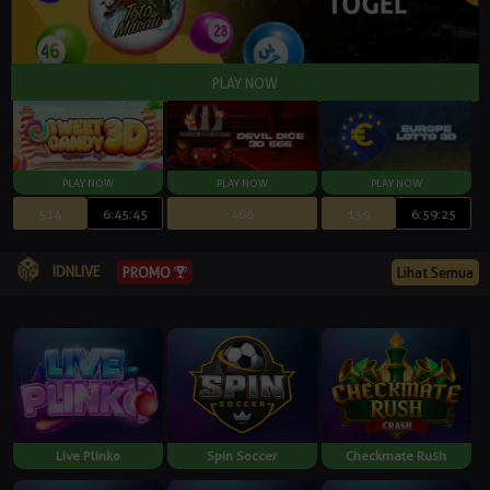
514
6:45:44
466
139
6:59:24
IDNLIVE
PROMO
Lihat Semua
Live Plinko
Spin Soccer
Checkmate Rush