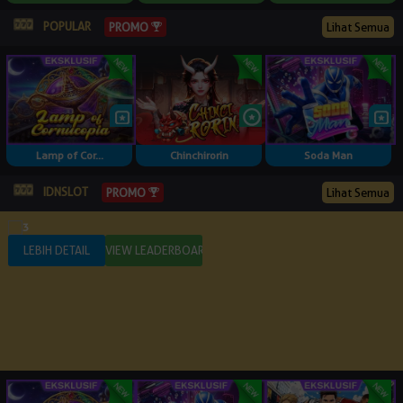
POPULAR
Lihat Semua
PROMO
Lamp of Cor...
Chinchirorin
Soda Man
IDNSLOT
Lihat Semua
PROMO