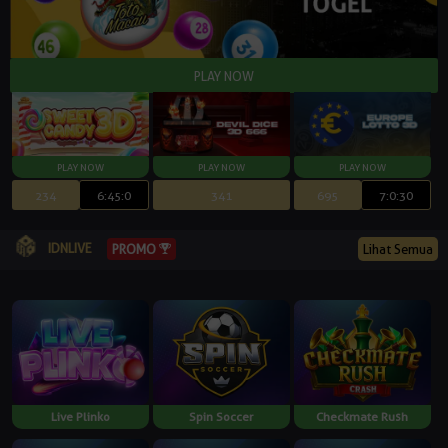
234
6:44:58
341
695
7:0:28
IDNLIVE
Lihat Semua
PROMO
Live Plinko
Spin Soccer
Checkmate Rush