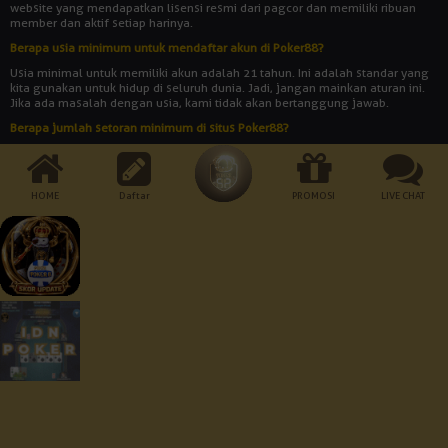
website yang mendapatkan lisensi resmi dari pagcor dan memiliki ribuan
member dan aktif setiap harinya.
Berapa usia minimum untuk mendaftar akun di Poker88?
Usia minimal untuk memiliki akun adalah 21 tahun. Ini adalah standar yang
kita gunakan untuk hidup di seluruh dunia. Jadi, jangan mainkan aturan ini.
Jika ada masalah dengan usia, kami tidak akan bertanggung jawab.
Berapa jumlah setoran minimum di situs Poker88?
Jumlah setoran minimum adalah Rp 10.000. Bukankah itu rendah? Dengan
uang yang begitu banyak, Anda bisa memainkan semua jenis permainan
yang disediakan oleh agen judi online POKER88.
HOME
Daftar
PROMOSI
LIVE CHAT
Cara Pembayaran:
Dukungan Perangkat :
Keamanan Terjamin :
© 2026 Poker88. All Rights Reserved | 18+