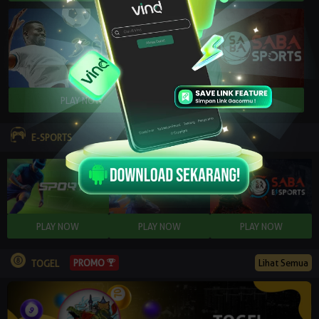
E-SPORTS
Lihat Semua
PROMO
TOGEL