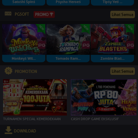
Satoshi Spins
Psycho Heroes
Tipsy Yeti ...
PGSOFT
Lihat Semua
PROMO
Monkeys Wil...
Tornado Ram...
Zombie Blas...
Lihat Semua
PROMOTION
TURNAMEN SPECIAL KEMERDEKAAN
CASH DROP GAME EKSKLUSIF
DOWNLOAD