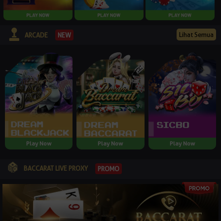
Lihat Semua
NEW
ARCADE
Play Now
Play Now
Play Now
BACCARAT LIVE PROXY
PROMO