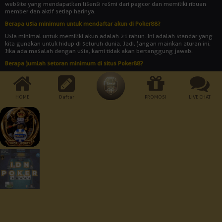
website yang mendapatkan lisensi resmi dari pagcor dan memiliki ribuan
member dan aktif setiap harinya.
Berapa usia minimum untuk mendaftar akun di Poker88?
Usia minimal untuk memiliki akun adalah 21 tahun. Ini adalah standar yang
kita gunakan untuk hidup di seluruh dunia. Jadi, jangan mainkan aturan ini.
Jika ada masalah dengan usia, kami tidak akan bertanggung jawab.
Berapa jumlah setoran minimum di situs Poker88?
Jumlah setoran minimum adalah Rp 10.000. Bukankah itu rendah? Dengan
uang yang begitu banyak, Anda bisa memainkan semua jenis permainan
yang disediakan oleh agen judi online POKER88.
HOME
Daftar
PROMOSI
LIVE CHAT
Cara Pembayaran:
Dukungan Perangkat :
Keamanan Terjamin :
© 2026 Poker88. All Rights Reserved | 18+