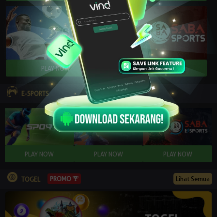
E-SPORTS
Lihat Semua
PROMO
TOGEL