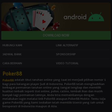
HUBUNGI KAMI
LINK ALTERNATIF
JADWAL BANK
SPONSORSHIP
CARA BERMAIN
VIDEO TUTORIAL
Poker88
adalah situs taruhan online yang saat ini menjadi pilihan nomor 1
Poker88
bagi para kalangan player judi di Indonesia. Poker88 telah menghadirkan
berbagai permainan taruhan online yang sangat lengkap dan memiliki
kualitas terbaik seperti slot online, poker, casino, tembak ikan dan masih
banyak lagi permainan lainnya. Anda bisa memainkannya dengan
melakukan login melalui link Poker88 ataupun Poker88 Mobile. Tentu saja
game Poker88 yang kami sediakan telah memiliki lisensi yang sah untuk
beroperasi di Indonesia maupun di Asia.