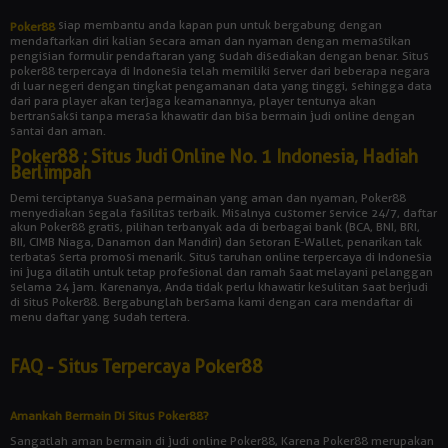
siap membantu anda kapan pun untuk bergabung dengan
Poker88
mendaftarkan diri kalian secara aman dan nyaman dengan memastikan
pengisian formulir pendaftaran yang sudah disediakan dengan benar. Situs
poker88 terpercaya di Indonesia telah memiliki server dari beberapa negara
di luar negeri dengan tingkat pengamanan data yang tinggi, sehingga data
dari para player akan terjaga keamanannya, player tentunya akan
bertransaksi tanpa merasa khawatir dan bisa bermain judi online dengan
santai dan aman.
Poker88 : Situs Judi Online No. 1 Indonesia, Hadiah
Berlimpah
Demi terciptanya suasana permainan yang aman dan nyaman, Poker88
menyediakan segala fasilitas terbaik. Misalnya customer service 24/7, daftar
akun Poker88 gratis, pilihan terbanyak ada di berbagai bank (BCA, BNI, BRI,
BII, CIMB Niaga, Danamon dan Mandiri) dan setoran E-Wallet, penarikan tak
terbatas serta promosi menarik. Situs taruhan online terpercaya di Indonesia
ini juga dilatih untuk tetap profesional dan ramah saat melayani pelanggan
selama 24 jam. Karenanya, Anda tidak perlu khawatir kesulitan saat berjudi
di situs Poker88. Bergabunglah bersama kami dengan cara mendaftar di
menu daftar yang sudah tertera.
FAQ - Situs Terpercaya Poker88
Amankah Bermain Di Situs Poker88?
Sangatlah aman bermain di judi online Poker88, Karena Poker88 merupakan