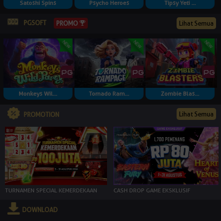
Satoshi Spins
Psycho Heroes
Tipsy Yeti ...
PGSOFT
Lihat Semua
PROMO
Monkeys Wil...
Tornado Ram...
Zombie Blas...
Lihat Semua
PROMOTION
TURNAMEN SPECIAL KEMERDEKAAN
CASH DROP GAME EKSKLUSIF
DOWNLOAD