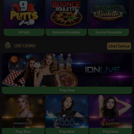
9 Putts
Bounce Roulette
Soccer Roulette
LIVE CASINO
Lihat Semua
Play Now
Play Now
Play Now
Play Now