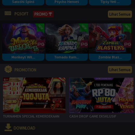
Satoshi Spins
Psycho Heroes
Tipsy Yeti ...
PGSOFT
Lihat Semua
PROMO
Monkeys Wil...
Tornado Ram...
Zombie Blas...
Lihat Semua
PROMOTION
TURNAMEN SPECIAL KEMERDEKAAN
CASH DROP GAME EKSKLUSIF
DOWNLOAD