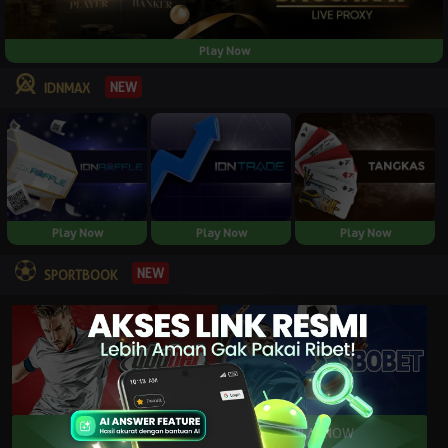
Play Now
NEW
IDNMAX
Play Now
Play Now
Play Now
NEW
SPORTBOOK