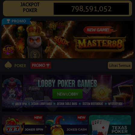
JACKPOT
© 2026 suksespk88.xyz. All Rights Reserved | 18+
798,591,052
POKER
Lihat Semua
PROMO
POKER