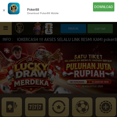
DOWNLOAD
×
Poker88
Download Poker88 Mobile
RU JOKERCASH !!! AKSES SELALU LINK RESMI KAMI poker88sla
INFO :
HOME
IDN E-LOTTERY
POKER
SLOT GAME
NEW
NEW
SPORTBOOK
LIVE CASINO
IDNLIVE
NEW
ESPORTS
TOGEL
ARCADE
NEW
NEW
NEW
TEMBAK IKAN
IDNRAFFLE
IDNTRADE