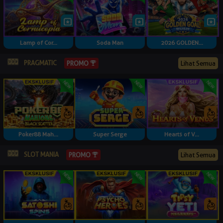
Lamp of Cor...
Soda Man
2026 GOLDEN...
PRAGMATIC
Lihat Semua
PROMO
Poker88 Mah...
Super Serge
Hearts of V...
SLOT MANIA
Lihat Semua
PROMO