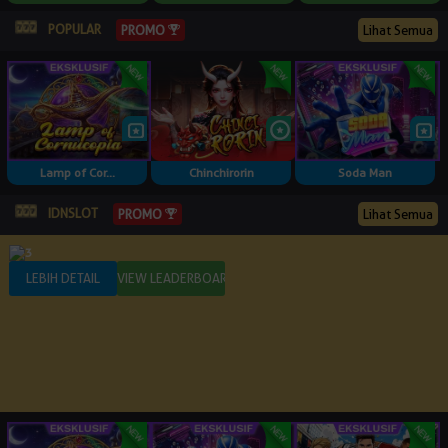
POPULAR
Lihat Semua
PROMO
Lamp of Cor...
Chinchirorin
Soda Man
IDNSLOT
Lihat Semua
PROMO