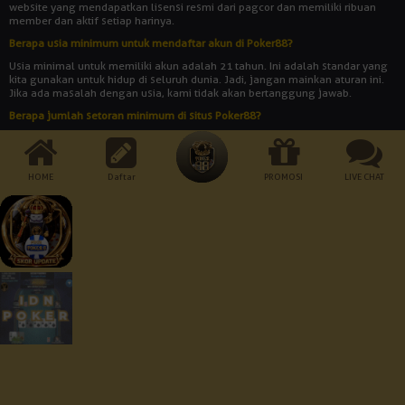
website yang mendapatkan lisensi resmi dari pagcor dan memiliki ribuan
member dan aktif setiap harinya.
Berapa usia minimum untuk mendaftar akun di Poker88?
Usia minimal untuk memiliki akun adalah 21 tahun. Ini adalah standar yang
kita gunakan untuk hidup di seluruh dunia. Jadi, jangan mainkan aturan ini.
Jika ada masalah dengan usia, kami tidak akan bertanggung jawab.
Berapa jumlah setoran minimum di situs Poker88?
Jumlah setoran minimum adalah Rp 10.000. Bukankah itu rendah? Dengan
uang yang begitu banyak, Anda bisa memainkan semua jenis permainan
yang disediakan oleh agen judi online POKER88.
HOME
Daftar
PROMOSI
LIVE CHAT
Cara Pembayaran:
Dukungan Perangkat :
Keamanan Terjamin :
© 2026 Poker88. All Rights Reserved | 18+