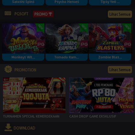
Satoshi Spins
Psycho Heroes
Tipsy Yeti ...
PGSOFT
Lihat Semua
PROMO
Monkeys Wil...
Tornado Ram...
Zombie Blas...
Lihat Semua
PROMOTION
TURNAMEN SPECIAL KEMERDEKAAN
CASH DROP GAME EKSKLUSIF
DOWNLOAD