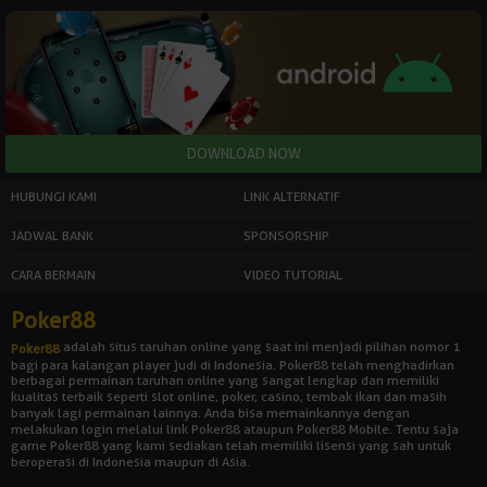
HUBUNGI KAMI
LINK ALTERNATIF
JADWAL BANK
SPONSORSHIP
CARA BERMAIN
VIDEO TUTORIAL
Poker88
adalah situs taruhan online yang saat ini menjadi pilihan nomor 1
Poker88
bagi para kalangan player judi di Indonesia. Poker88 telah menghadirkan
berbagai permainan taruhan online yang sangat lengkap dan memiliki
kualitas terbaik seperti slot online, poker, casino, tembak ikan dan masih
banyak lagi permainan lainnya. Anda bisa memainkannya dengan
melakukan login melalui link Poker88 ataupun Poker88 Mobile. Tentu saja
game Poker88 yang kami sediakan telah memiliki lisensi yang sah untuk
beroperasi di Indonesia maupun di Asia.