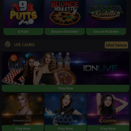
9 Putts
Bounce Roulette
Soccer Roulette
LIVE CASINO
Lihat Semua
Play Now
Play Now
Play Now
Play Now