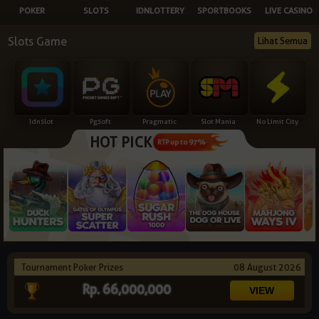
POKER
SLOTS
IDNLOTTERY
SPORTBOOKS
LIVE CASINO
NEW
Slots Game
Lihat Semua
TANGKAS
RTP
DEPOSIT
WITHDRAW
Idnslot
Pgsoft
Pragmatic
Slot Mania
No Limit City
HOT PICK
PROMOSI
RTP up to 97%
DOWNLOAD
REFERRAL
JACKPOT
Tournament Poker Prizes
08 August 2026
VIP MEMBER
Rp. 66,000,000
HUBUNGI KAMI