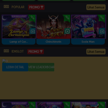
POPULAR
Lihat Semua
PROMO
Lamp of Cor...
Chinchirorin
Soda Man
IDNSLOT
Lihat Semua
PROMO