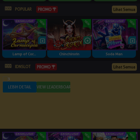
POPULAR
Lihat Semua
PROMO
Lamp of Cor...
Chinchirorin
Soda Man
IDNSLOT
Lihat Semua
PROMO