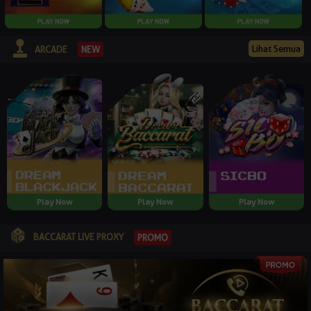
Lihat Semua
NEW
ARCADE
Play Now
Play Now
Play Now
BACCARAT LIVE PROXY
PROMO