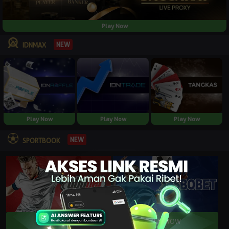
Play Now
NEW
IDNMAX
Play Now
Play Now
Play Now
NEW
SPORTBOOK