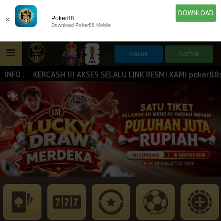
DOWNLOAD
×
Poker88
Download Poker88 Mobile
 JOKERCASH !!! AKSES SELALU LINK RESMI KAMI poker88slay.
INFO :
HOME
IDN E-LOTTERY
POKER
SLOT GAME
NEW
NEW
SPORTBOOK
LIVE CASINO
IDNLIVE
NEW
ESPORTS
TOGEL
ARCADE
NEW
NEW
NEW
TEMBAK IKAN
IDNRAFFLE
IDNTRADE