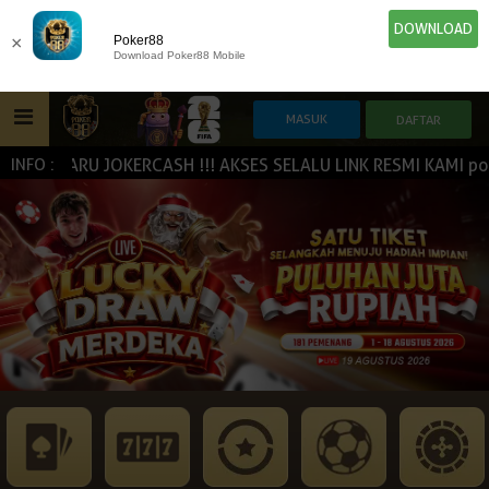
DOWNLOAD
×
Poker88
Download Poker88 Mobile
TERBARU JOKERCASH !!! AKSES SELALU LINK RESMI KAMI poker
INFO :
HOME
IDN E-LOTTERY
POKER
SLOT GAME
NEW
NEW
SPORTBOOK
LIVE CASINO
IDNLIVE
NEW
ESPORTS
TOGEL
ARCADE
NEW
NEW
NEW
TEMBAK IKAN
IDNRAFFLE
IDNTRADE