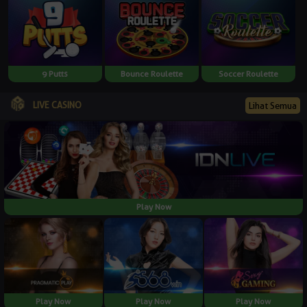
9 Putts
Bounce Roulette
Soccer Roulette
LIVE CASINO
Lihat Semua
Play Now
Play Now
Play Now
Play Now