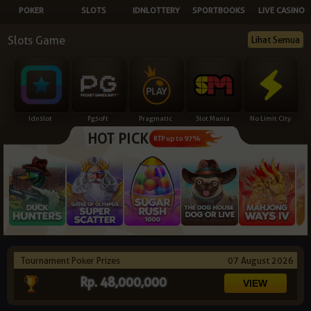
POKER
SLOTS
IDNLOTTERY
SPORTBOOKS
LIVE CASINO
NEW
Slots Game
Lihat Semua
TANGKAS
RTP
DEPOSIT
WITHDRAW
Idnslot
Pgsoft
Pragmatic
Slot Mania
No Limit City
HOT PICK
PROMOSI
RTP up to 97%
DOWNLOAD
REFERRAL
JACKPOT
Tournament Poker Prizes
07 August 2026
VIP MEMBER
Rp. 48,000,000
HUBUNGI KAMI