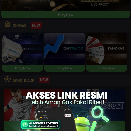
Play Now
NEW
IDNMAX
Play Now
Play Now
Play Now
NEW
SPORTBOOK